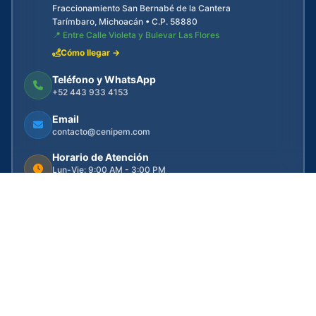
Fraccionamiento San Bernabé de la Cantera
Tarímbaro, Michoacán • C.P. 58880
📍 Entre Calle Violeta y Bulevar Las Flores
Cómo llegar →
Teléfono y WhatsApp
+52 443 933 4153
Email
contacto@cenipem.com
Horario de Atención
Lun-Vie: 9:00 AM - 3:00 PM
Calendario escolar SEP
Información Rápida
🏠 Centro Principal CENIPEM
📚 Cursos y Talleres Especializados
🔥 Plataforma Digital Hotmart