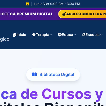
|
Lun a Vier 9:00 AM - 3:00 PM
LIOTECA PREMIUM DIGITAL
|
ACCESO BIBLIOTECA P
🏠
Inicio
🧠
Terapia
📚
Educa
🎨
Escuela
gico
Biblioteca Digital
eca de Cursos 