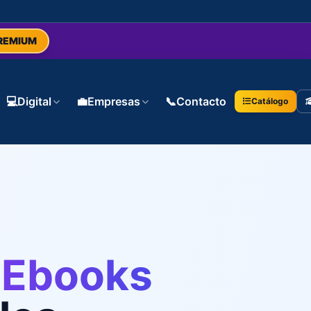
REMIUM
💻
Digital
💼
Empresas
📞
Contacto
Catálogo
y Ebooks